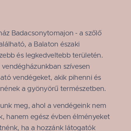
ház Badacsonytomajon - a szőlő
alálható, a Balaton északi
zebb és legkedveltebb területén.
ú vendégházunkban szívesen
gató vendégeket, akik pihenni és
etnének a gyönyörű természetben.
tunk meg, ahol a vendégeink nem
k, hanem egész évben élményeket
tnénk, ha a hozzánk látogatók