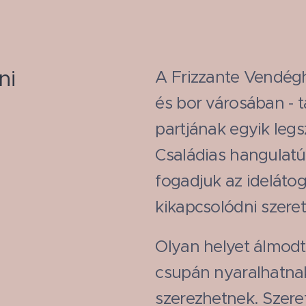
ni
A Frizzante Vendég
és bor városában - t
partjának egyik legs
Családias hangulat
fogadjuk az ideláto
kikapcsolódni szer
Olyan helyet álmod
csupán nyaralhatna
szerezhetnek. Szere