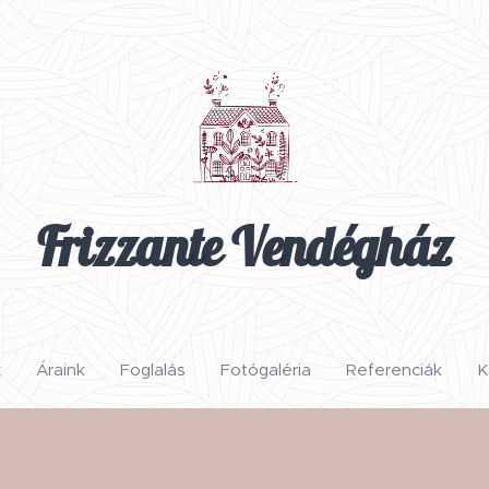
Frizzante Vendégház
k
Áraink
Foglalás
Fotógaléria
Referenciák
K