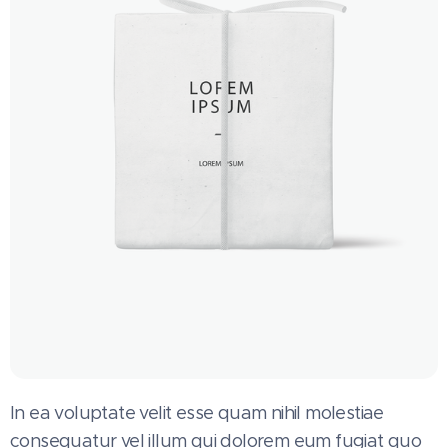
In ea voluptate velit esse quam nihil molestiae
consequatur vel illum qui dolorem eum fugiat quo