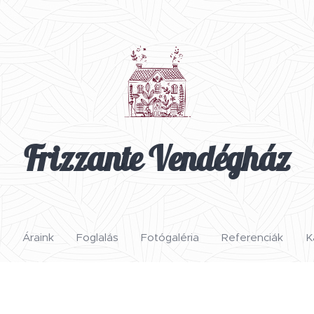
Frizzante Vendégház
Áraink
Foglalás
Fotógaléria
Referenciák
K