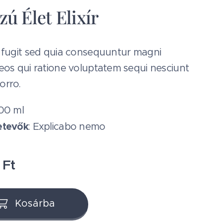
ú Élet Elixír
 fugit sed quia consequuntur magni
eos qui ratione voluptatem sequi nesciunt
orro.
400 ml
etevők
: Explicabo nemo
Ft
Kosárba