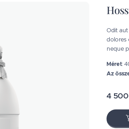
Hossz
Odit aut
dolores 
neque p
Méret
: 
Az össz
4 500