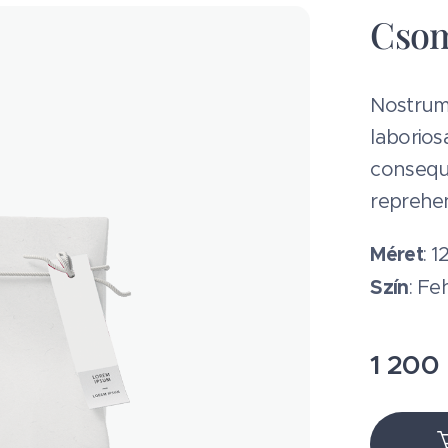
Csom
Nostrum 
laborios
consequ
reprehen
Méret
: 1
Szín
: Fe
1 200