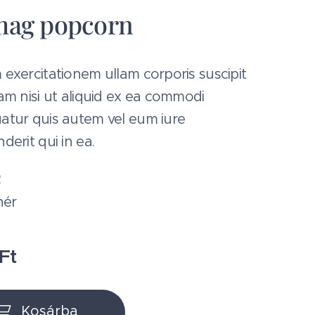
ag popcorn
exercitationem ullam corporis suscipit
am nisi ut aliquid ex ea commodi
atur quis autem vel eum iure
derit qui in ea.
2
hér
Ft
Kosárba