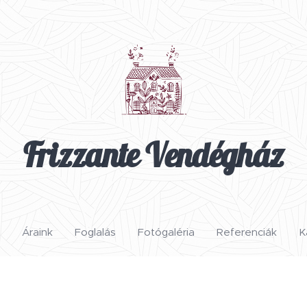
Frizzante Vendégház
Áraink
Foglalás
Fotógaléria
Referenciák
K