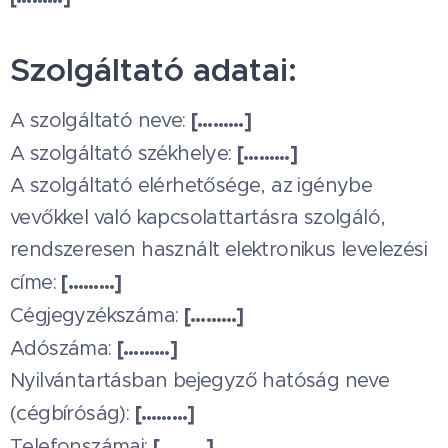
Szolgáltató adatai:
[………]
A szolgáltató neve:
[………]
A szolgáltató székhelye:
A szolgáltató elérhetősége, az igénybe
vevőkkel való kapcsolattartásra szolgáló,
rendszeresen használt elektronikus levelezési
[………]
címe:
[………]
Cégjegyzékszáma:
[………]
Adószáma:
Nyilvántartásban bejegyző hatóság neve
[………]
(cégbíróság):
[………]
Telefonszámai: