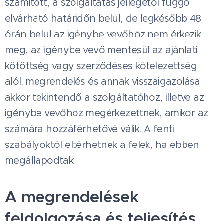
számított, a szolgáltatás jellegétől függő
elvárható határidőn belül, de legkésőbb 48
órán belül az igénybe vevőhöz nem érkezik
meg, az igénybe vevő mentesül az ajánlati
kötöttség vagy szerződéses kötelezettség
alól. megrendelés és annak visszaigazolása
akkor tekintendő a szolgáltatóhoz, illetve az
igénybe vevőhöz megérkezettnek, amikor az
számára hozzáférhetővé válik. A fenti
szabályoktól eltérhetnek a felek, ha ebben
megállapodtak.
A megrendelések
feldolgozása és teljesítés