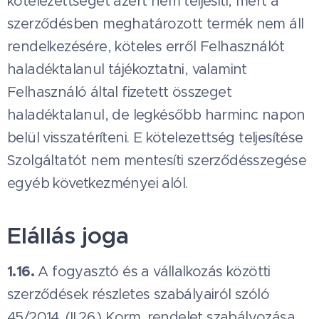
kötelezettségét azért nem teljesíti, mert a
szerződésben meghatározott termék nem áll
rendelkezésére, köteles erről Felhasználót
haladéktalanul tájékoztatni, valamint
Felhasználó által fizetett összeget
haladéktalanul, de legkésőbb harminc napon
belül visszatéríteni. E kötelezettség teljesítése
Szolgáltatót nem mentesíti szerződésszegése
egyéb következményei alól.
Elállás joga
1.16.
A fogyasztó és a vállalkozás közötti
szerződések részletes szabályairól szóló
45/2014. (II.26.) Korm. rendelet szabályozása